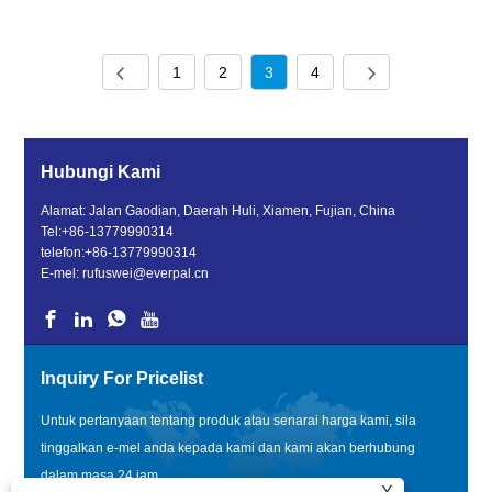
1
2
3
4
Hubungi Kami
Alamat: Jalan Gaodian, Daerah Huli, Xiamen, Fujian, China
Tel:
+86-13779990314
telefon:
+86-13779990314
E-mel:
rufuswei@everpal.cn
Inquiry For Pricelist
Untuk pertanyaan tentang produk atau senarai harga kami, sila
tinggalkan e-mel anda kepada kami dan kami akan berhubung
dalam masa 24 jam.